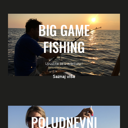
BIG GAME
FISHING
Upustite se u avanturu !
Saznaj više
POLUDNEVNI