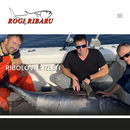
NASLOVNA
RIBOLOVNI IZLETI
PRIVATNI IZLETI BRODOM
NAJAM
RIBOLOVNI IZLETI
TRGOVINA RIBOLOVNE
OPREME
NAUTIČKI SERVIS
IZABERI JEZIK:
ENGLISH