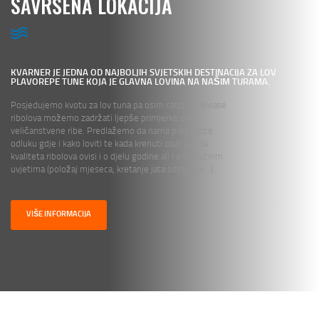
SAVRŠENA LOKACIJA
KVARNER JE JEDNA OD NAJBOLJIH SVJETSKIH DESTINACIJA ZA LOV
PLAVOREPE TUNE KOJA JE GLAVNA LOVINA NA NAŠIM TURAMA.
Posjedujemo kvotu za lov tuna pa osim catch & release
ribolova možemo zadržati ljepše primjerke ove
veličanstvene ribe. Predlažemo da nama prepustite
odluku gdje i kako loviti te kada krenuti obzirom da
kvaliteta ribolova ovisi i o djelu godine ali i o trenutnim
uvjetima (položaj mjeseca, kretanje jata sitne ribe…).
VIŠE INFORMACIJA