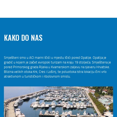
KAKO DO NAS
Smješteni smo u ACI marini Ičići u mjestu Ičići pored Opatije. Opatija je
gradić u kojem je začet evropski turizam na kraju 19 stoljeća. Smještena je
pored Primorskog grada Rijeka u Kvarnerskom zaljevu na sjeveru Hrvatske.
Blizina velikih otoka Krk, Cres i Lošinj, te poluotoka Istra lokaciju čini vrlo
atraktivnom u turističkom i ribolovnom smislu.