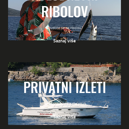
RIBOLOV
Opustite se uz ribolov !
Saznaj više
PRIVATNI IZLETI
Upoznajte ljepote naše obale !
Saznaj više