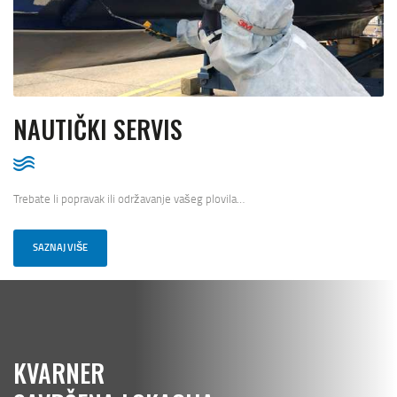
NAUTIČKI SERVIS
Trebate li popravak ili održavanje vašeg plovila…
SAZNAJ VIŠE
KVARNER