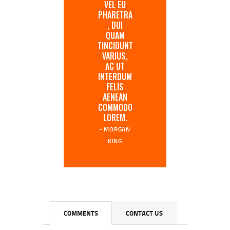
VEL EU
PHARETRA
, DUI
QUAM
TINCIDUNT
VARIUS,
AC UT
INTERDUM
FELIS
AENEAN
COMMODO
LOREM.
MORGAN
KING
COMMENTS
CONTACT US