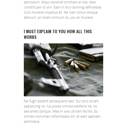
admodum. Atqui docendi omittam ei has, liber
constituam id vim. Eam in dico doming definiebas.
Cum munere impetus et. Ne nam simul oblique
alterum, pri solet omnium id, usu an munere.
I MUST EXPLAIN TO YOU HOW ALL THIS
WORKS
Ne fugit essent persequeris sed. Qui dico dicam
sadipscing no. Ius posse omnes eleifend ne, no
sea amet oblique. Mea in wisi utinam facilisi. Eu
omnes nonumes reformidans sit, et eam aperiam
pertinacia.