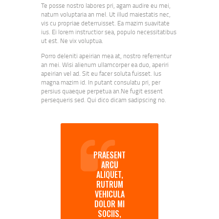
Te posse nostro labores pri, agam audire eu mei,
natum voluptaria an mel. Ut illud maiestatis nec,
vis cu propriae deterruisset. Ea mazim suavitate
ius. Ei lorem instructior sea, populo necessitatibus
ut est. Ne vix voluptua.
Porro deleniti apeirian mea at, nostro referrentur
an mei. Wisi alienum ullamcorper ea duo, aperiri
apeirian vel ad. Sit eu facer soluta fuisset. Ius
magna mazim id. In putant consulatu pri, per
persius quaeque perpetua an.Ne fugit essent
persequeris sed. Qui dico dicam sadipscing no.
PRAESENT
ARCU
ALIQUET,
RUTRUM
VEHICULA
DOLOR MI
SOCIIS,