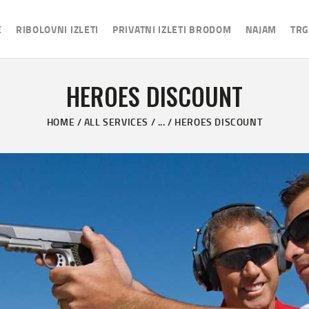
NASLOVNA
E
RIBOLOVNI IZLETI
PRIVATNI IZLETI BRODOM
NAJAM
TRG
RIBOLOVNI IZLETI
PRIVATNI IZLETI
HEROES DISCOUNT
BRODOM
HOME
ALL SERVICES
...
HEROES DISCOUNT
NAJAM
TRGOVINA RIBOLOVNE
OPREME
NAUTIČKI SERVIS
IZABERI JEZIK:
ENGLISH