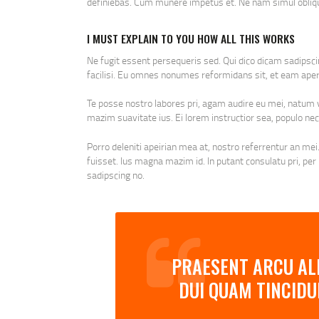
definiebas. Cum munere impetus et. Ne nam simul obliqu
I MUST EXPLAIN TO YOU HOW ALL THIS WORKS
Ne fugit essent persequeris sed. Qui dico dicam sadipsc
facilisi. Eu omnes nonumes reformidans sit, et eam aper
Te posse nostro labores pri, agam audire eu mei, natum vo
mazim suavitate ius. Ei lorem instructior sea, populo nec
Porro deleniti apeirian mea at, nostro referrentur an mei.
fuisset. Ius magna mazim id. In putant consulatu pri, pe
sadipscing no.
PRAESENT ARCU ALI
DUI QUAM TINCIDU