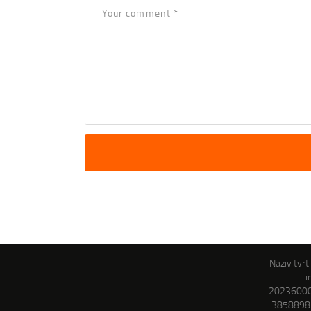
Naziv tvrtk
i
202360000
3858898 |