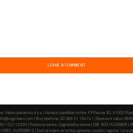
e: Veliko plavetnilo d.o.o. | Adresa (sjedište) tvrtke: F.P.Pavina 30, 51000 Rije
nfo@rogiribaru.com | Broj telefona: 00 385 51 704741 | Bankovni račun (IBAN
1102112555 | Poslovna banka: Zagrebačka banka | OIB: 90315236869 | Mat
 MBS: 040058812 | Sud na kojem je tvrtka upisana u sudski registar i broj po