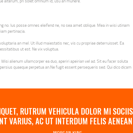
e alterum, pri solet omnium id, usu an munere.
ing no. Ius posse omnes eleifend ne, no sea amet oblique. Mea in wisi utinam
iam pertinacia.
luptaria an mel. Ut illud maiestatis nec, vis cu propriae deterruisset. Ea
essitatibus ut est. Ne vix voluptua.
 Wisi alienum ullamcorper ea duo, aperiri apeirian vel ad. Sit eu facer soluta
r persius quaeque perpetua an.Ne fugit essent persequeris sed. Qui dico dicam
QUET, RUTRUM VEHICULA DOLOR MI SOCIIS
NT VARIUS, AC UT INTERDUM FELIS AENE
MORGAN KING