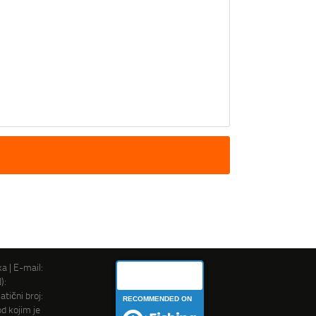
ka | E-mail:
Rogi Ribaru
):
ični broj:
RECOMMENDED ON
d kojim je