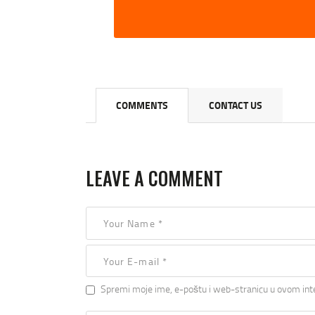
COMMENTS
CONTACT US
LEAVE A COMMENT
Spremi moje ime, e-poštu i web-stranicu u ovom int