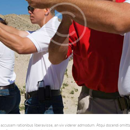
 accusam rationibus liberavisse, an vix viderer admodum. Atqui docendi omitta