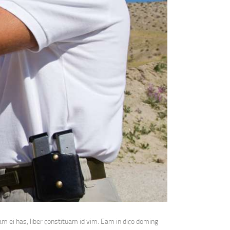
m ei has, liber constituam id vim. Eam in dico doming