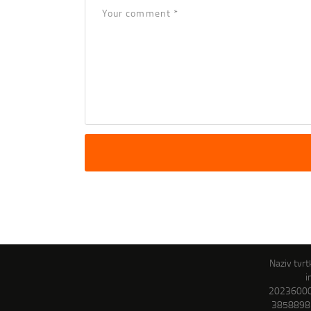
Naziv tvrtk
i
202360000
3858898 |