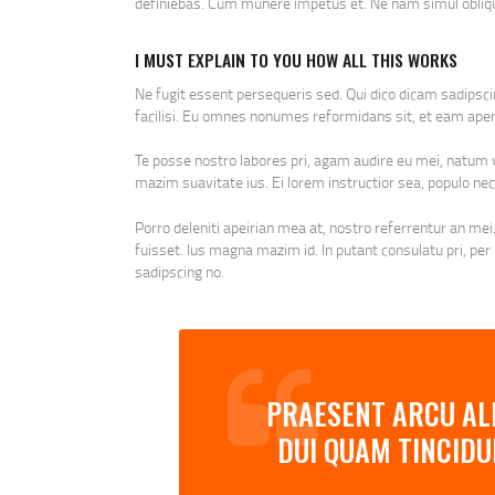
definiebas. Cum munere impetus et. Ne nam simul obliqu
I MUST EXPLAIN TO YOU HOW ALL THIS WORKS
Ne fugit essent persequeris sed. Qui dico dicam sadipsc
facilisi. Eu omnes nonumes reformidans sit, et eam aper
Te posse nostro labores pri, agam audire eu mei, natum vo
mazim suavitate ius. Ei lorem instructior sea, populo nec
Porro deleniti apeirian mea at, nostro referrentur an mei.
fuisset. Ius magna mazim id. In putant consulatu pri, pe
sadipscing no.
PRAESENT ARCU ALI
DUI QUAM TINCIDU