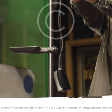
 accusam rationibus liberavisse, an vix viderer admodum. Atqui docendi omitta