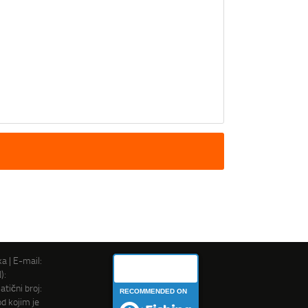
ka | E-mail:
Rogi Ribaru
):
ični broj:
RECOMMENDED ON
d kojim je