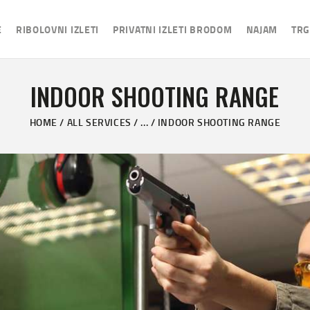
NASLOVNA
E
RIBOLOVNI IZLETI
PRIVATNI IZLETI BRODOM
NAJAM
TRG
RIBOLOVNI IZLETI
PRIVATNI IZLETI
INDOOR SHOOTING RANGE
BRODOM
HOME
ALL SERVICES
...
INDOOR SHOOTING RANGE
NAJAM
TRGOVINA RIBOLOVNE
OPREME
NAUTIČKI SERVIS
IZABERI JEZIK:
ENGLISH