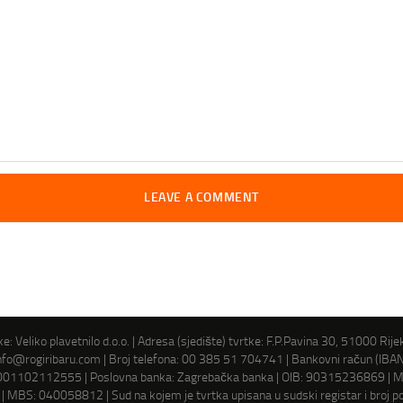
e: Veliko plavetnilo d.o.o. | Adresa (sjedište) tvrtke: F.P.Pavina 30, 51000 Rije
nfo@rogiribaru.com | Broj telefona: 00 385 51 704741 | Bankovni račun (IBAN
1102112555 | Poslovna banka: Zagrebačka banka | OIB: 90315236869 | Mat
 MBS: 040058812 | Sud na kojem je tvrtka upisana u sudski registar i broj po