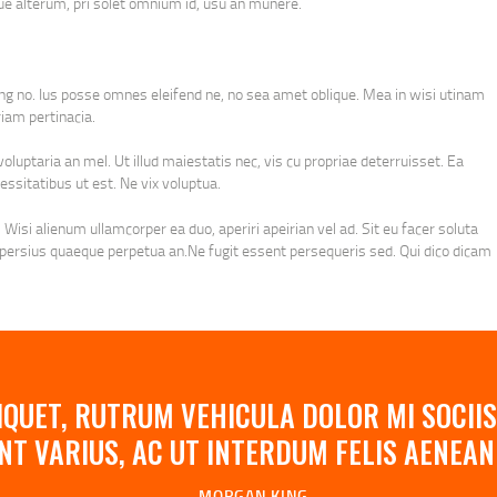
e alterum, pri solet omnium id, usu an munere.
ing no. Ius posse omnes eleifend ne, no sea amet oblique. Mea in wisi utinam
iam pertinacia.
luptaria an mel. Ut illud maiestatis nec, vis cu propriae deterruisset. Ea
essitatibus ut est. Ne vix voluptua.
 Wisi alienum ullamcorper ea duo, aperiri apeirian vel ad. Sit eu facer soluta
r persius quaeque perpetua an.Ne fugit essent persequeris sed. Qui dico dicam
QUET, RUTRUM VEHICULA DOLOR MI SOCIIS
NT VARIUS, AC UT INTERDUM FELIS AENE
MORGAN KING