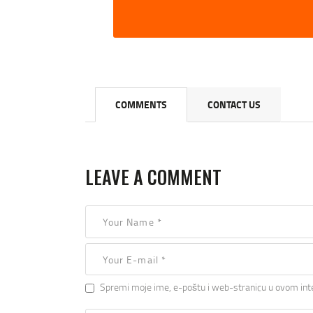
COMMENTS
CONTACT US
LEAVE A COMMENT
Spremi moje ime, e-poštu i web-stranicu u ovom int