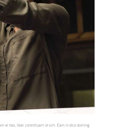
m ei has, liber constituam id vim. Eam in dico doming